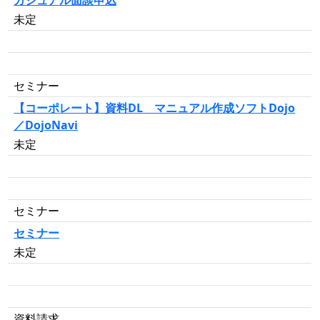
カジュアル面談申込
未定
セミナー
【コーポレート】資料DL マニュアル作成ソフトDojo
／DojoNavi
未定
セミナー
セミナー
未定
資料請求